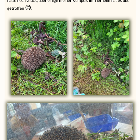
hatte noch Glück, aber einige meiner Kumpels im Tierheim hat es übel
😢
getroffen
.