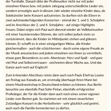
der Turnhalle. Danach übte der Profimusiker nicht nur mit jeder
einzelnen Klasse bzw. mit jedem Jahrgang unterschiedliche Lieder ein,
sondern ermutigte auch in diesem Jahr wieder einzelne Kinder dazu, als
Solokünstler beim Konzert aufzutreten. So durften sich die Eltern in
zwei aufeinanderfolgenden Konzerten - einmal der 1. und 3. Schuljahre
und im Anschluss der 2. und 4. Schuljahre - auf einige Highlights
freuen. Dabei zeigte sich Paul auch diesmal wieder als Vollblutmusiker
mit einer faszinierenden Stimme, der sich selbst jedoch stets so
zurücknimmt, dass die Kinder im Mittelpunkt stehen und glänzen
können. Er schafft es in einer einzigartigen Weise, alle Kinder
gleichermaßen - auch die schüchternen - durch seine eigene Freude an
der Musik anzustecken und jedem einzelnen von ihnen zu vermitteln,
etwas ganz Besonderes zu sein. Abenteuer, Herz und Spaß - und ganz
viel Mut und Selbstvertrauen - zeichneten diese Woche aus. Und das
Ganze auch noch auf Englisch!
Zum krönenden Abschluss reiste dann auch noch Pauls Ehefrau Louise
am Freitag aus Kanada an, um erstmalig überhaupt ihren Mann bei
einem Musikworkshop in Deutschland erleben zu können. Aus Berlin
besuchte uns ebenfalls Paul Sohn Fintan, ebenfalls erfolgreicher
Profisänger, der für die Kinder dann auch noch eines seiner eigenen
Lieder zum Besten gab. So starteten wir mit einem neuerlichen
2stündigen Konzert in die Herbstferien - sehr glücklich und geehrt,
auch noch die Familie kennenlernen zu dürfen.