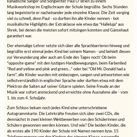
kanadische Sänger und Songwriter Paul O' Brien zu einem
Musikworkshop im Englischraum der Schule begrüßte. Sechs Stunden
lang begeisterte er nacheinander jede einzelne Klasse. Die Zeit verging
viel zu schnell, denn Paul - so durften ihn alle Kinder nennen - bot
musikalische Highlights der Extraklasse wie etwa das "Halleluja" aus
Shrek, bei denen die meisten sofort mitsingen konnten und Gänsehaut
garantiert war.
Der ehemalige Lehrer setzte sich über alle Sprachbarrieren hinweg und
begrüßte erst einmal jedes Kind bei seinem Namen - und behielt diesen
zur Verwunderung aller auch am Ende des Tages noch! Ob beim
"opposite-game" mit den lustigen Handbewegungen, beim Farbenlied
"Red and yellow and pink and green…" oder bei "Old Mc Donald had a
farm", alle Kinder wurden mit einbezogen, sangen und antworteten wie
selbstverständlich in englischer Sprache oder durften etwa mit dem
Plektron die Saiten auf seiner Gitarre spielen. Seine Freude an der
Musik war sofort ansteckend und erreichte ohne Ausnahme alle - vom
1. bis zum 4. Schuljahr.
Zum Schluss bekam noch jedes Kind eine unterschriebene
Autogrammkarte. Die Lehrkräfte freuten sich über zwei CDs, die
demnächst in zwei kleinen Wettbewerben von den Schülerinnen und
Schülern gewonnen werden können. Und wie? Die beiden Kinder, die
als erstes alle 190 Kinder der Schule mit Namen nennen bzw. 15
Telefonnummern von den Kindern der eigenen Klasse auswendig