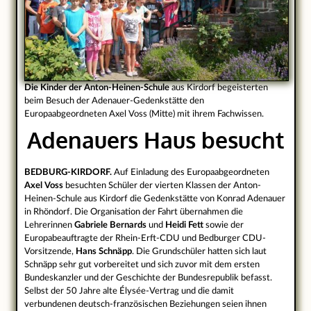
Die Kinder der Anton-Heinen-Schule
aus Kirdorf begeisterten
beim Besuch der Adenauer-Gedenkstätte den
Europaabgeordneten Axel Voss (Mitte) mit ihrem Fachwissen.
Adenauers Haus besucht
BEDBURG-KIRDORF.
Auf Einladung des Europaabgeordneten
Axel Voss
besuchten Schüler der vierten Klassen der Anton-
Heinen-Schule aus Kirdorf die Gedenkstätte von Konrad Adenauer
in Rhöndorf. Die Organisation der Fahrt übernahmen die
Lehrerinnen
Gabriele Bernards
und
Heidi Fett
sowie der
Europabeauftragte der Rhein-Erft-CDU und Bedburger CDU-
Vorsitzende,
Hans Schnäpp
. Die Grundschüler hatten sich laut
Schnäpp sehr gut vorbereitet und sich zuvor mit dem ersten
Bundeskanzler und der Geschichte der Bundesrepublik befasst.
Selbst der 50 Jahre alte Élysée-Vertrag und die damit
verbundenen deutsch-französischen Beziehungen seien ihnen