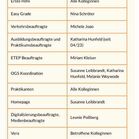
Erste Hilfe
Alle Kolleginnen
Easy Grade
Nina Schröter
Verkehrsbeauftragte
Michele Joao
Ausbildungsbeauftragte und
Katharina Hunfeld (seit
Praktikumsbeauftragte
04/23)
ETEP Beauftragte
Miriam Kleiser
Susanne Leibbrandt, Katharina
OGS Koordination
Hunfeld, Melanie Woywode
Praktikanten
Alle Kolleginnen
Homepage
Susanne Leibbrandt
Digitalisierungsbeauftragte,
Leonie Poßberg
Medienbeauftragte
Vera
Betroffene Kolleginnen